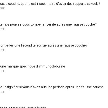
usse couche, quand est-il sécuritaire d'avoir des rapports sexuels?
ESSE
temps pouvez-vous tomber enceinte après une fausse couche?
ESSE
nt-elles une fécondité accrue après une fausse couche?
ESSE
une marque spécifique d'immunoglobuline
ESSE
peut signifier si vous n'avez aucune période après une fausse couche
ESSE
e et le retour de votre période