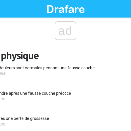
ad
 physique
douleurs sont normales pendant une fausse couche
ESSE
endre après une fausse couche précoce
ESSE
rès une perte de grossesse
ESSE