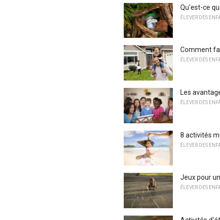
Qu'est-ce qu
ÉLEVER DES ENF
Comment fair
ÉLEVER DES ENF
Les avantage
ÉLEVER DES ENF
8 activités m
ÉLEVER DES ENF
Jeux pour un
ÉLEVER DES ENF
Activités d'