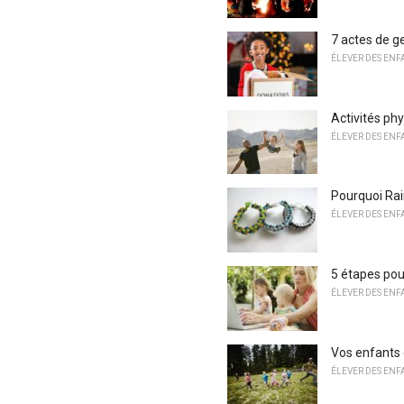
7 actes de g
ÉLEVER DES ENF
Activités phy
ÉLEVER DES ENF
Pourquoi Ra
ÉLEVER DES ENF
5 étapes pou
ÉLEVER DES ENF
Vos enfants 
ÉLEVER DES ENF