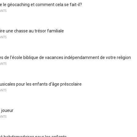
e le géocaching et comment cela se fait-il?
ANTS
e une chasse au trésor familiale
ANTS
s de l'école biblique de vacances indépendamment de votre religion
ANTS
usicales pour les enfants d'âge préscolaire
ANTS
 joueur
ANTS
été hebdomadaires pour les enfants