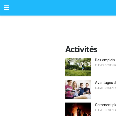
Activités
Des emplois 
ÉLEVER DES ENF
Avantages dé
ÉLEVER DES ENF
Comment pla
ÉLEVER DES ENF